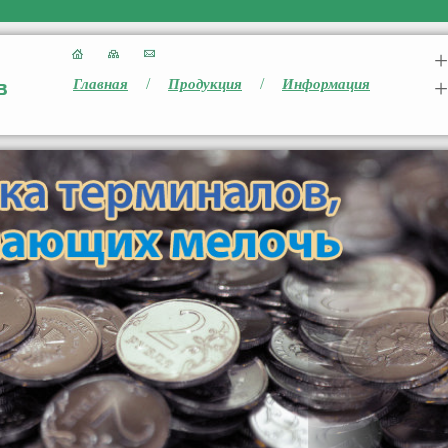
+
/
/
+
Главная
Продукция
Информация