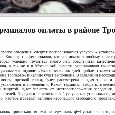
ерминалов оплаты в районе Тр
своего заведения, следует воспользоваться услугой - установ
но. Команда профессионалов, которая поможет любому клиент
оторая успешно трудиться много лет, обеспечивая качестве
ква, а так же и в Московской области, устанавливая качеств
разные манипуляции. Всего несколько дней пройдет с момента 
йоне Тропарво-Никулино будет выполнена. В заявлении необходим
мость торговой точки, будет рассмотрена каждая заявка и
 установлен в помещении. Какой терминал выбрать: навесно
й защитой, будет зависеть от месторасположения заведения,
зователей. Перед выполнением такой услуги, как установка терм
о, мастера проверят наличие небольшого свободного пространс
налов, привлекают внимание терминалы qiwi установка которы