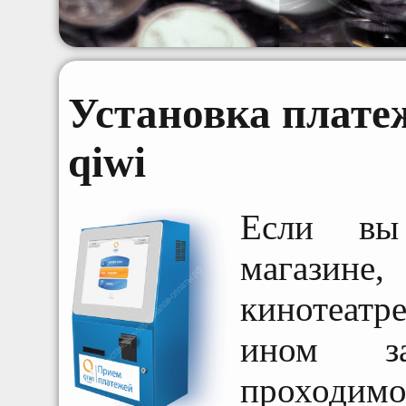
Установка плате
qiwi
Если вы
магазин
кинотеат
ином за
проходимо