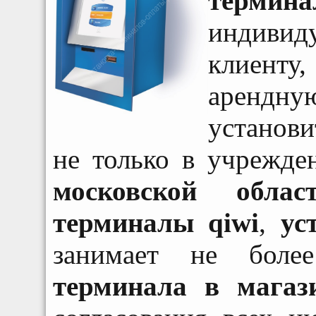
термина
индивид
клиент
арендн
установ
не только в учрежде
московской облас
терминалы qiwi
,
ус
занимает не бол
терминала в магаз