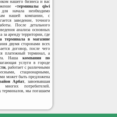
ником нашего бизнеса и вас
ожение «
терминалы qiwi
 для начала необходимо
икам нашей компании, с
гается заведение, точного
аботы. После детального
оведения анализа основных
а за аренду территории, где
ка терминала в магазине
ания двумя сторонами всех
ается договор, после чего
тся платежный терминал, а
бота. Наша
компания по
лагающая услуги в городе
сти
, работает с различными
сными, стационарными,
ами может быть предложена
район Арбат
, завоевавшая
 многих потребителей.
х терминалов, мы погашаем