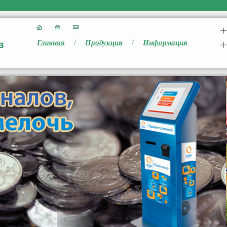
+
/
/
+
Главная
Продукция
Информация