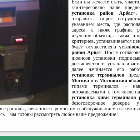
Если вы желаете стать, участ
заинтересовало наше предл
установка район Арбат
»,
отправить запрос сотрудн
указанием места, где распола
адреса, а также графика р
изучения объекта, а также пр
критериев, устанавливается цен
будет осуществлена
установ
район Арбат
. После согласов
нюансов установки, подписыв
доставляется и устанавливае
далее начинается его ра
установке терминалов
, пред
Москва
и
в Московской обла
типами терминалов – наве
встраиваемыми, в том числе н
установка киви терминала 
безоговорочное доверие у
 все расходы, связанные с ремонтом и обслуживанием платежны
сь – мы готовы рассмотреть любое ваше предложение!