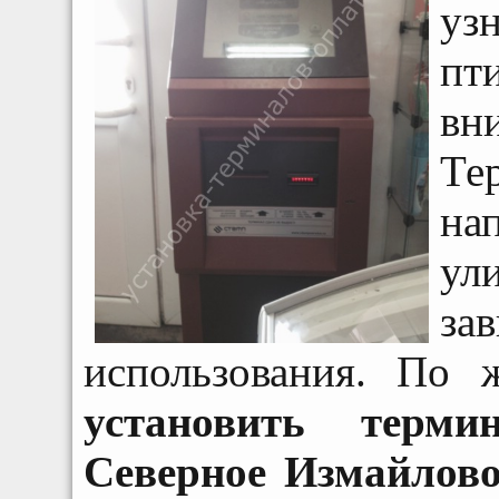
уз
пт
вн
Те
на
ул
за
использования. По 
установить терм
Северное Измайлов