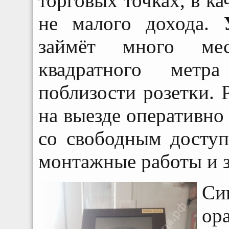
торговых точках, в ка
не малого дохода.
займёт много мес
квадратного мет
поблизости розетки.
на выезде оперативно
со свободным доступ
монтажные работы и з
Си
ор