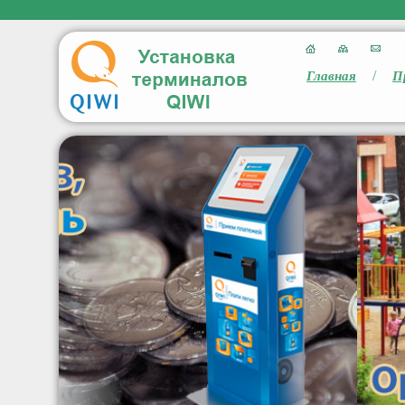
/
Главная
П