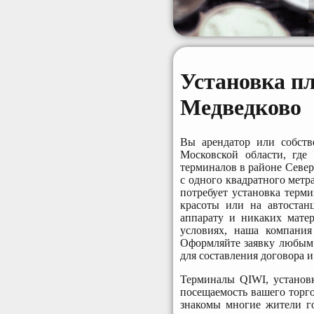
Установка п
Медведково
Вы арендатор или собств
Московской области, где
терминалов в районе Северн
с одного квадратного метр
потребует установка терм
красоты или на автостан
аппарату и никаких мате
условиях, наша компания
Оформляйте заявку любым 
для составления договора 
Терминалы QIWI, установк
посещаемость вашего торг
знакомы многие жители го