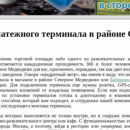
латежного терминала в районе 
енник торговой площади либо одного из развлекательных 
 отмечается каждодневная проходимость 300 и более челов
ое Медведково для вас, однозначно, оправдана, так как дает в
а заведения. Говоря «квадратный метр», мы имеем в виду, что и
инала в магазине в районе Северное Медведково или
Бибирево
ции. Для подключения терминала еще нужны розетка, GPS-с
риальных вложений от владельца помещения. Если вам подхо
 по установке терминалов готова к длительному и взаимов
способом, который вам подходит, и сотрудники нашей компани
и последующего монтажа терминала.
а которых выполняется не только внутри, но и снаружи пом
ово-развлекательного центра или кафе. С функциональностью э
рода Москва, а поэтому, зайдя в ресторан или универмаг, в