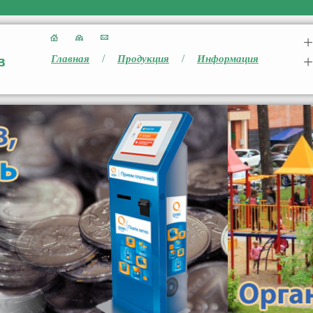
+
/
/
+
Главная
Продукция
Информация