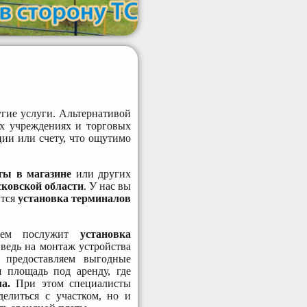
угие услуги. Альтернативой
х учреждениях и торговых
ции или счету, что ощутимо
аты в магазине
или других
ковской области
. У нас вы
ится
установка терминалов
нием послужит
установка
 ведь на монтаж устройства
 предоставляем выгодные
 площадь под аренду, где
ла.
При этом специалисты
елиться с участком, но и