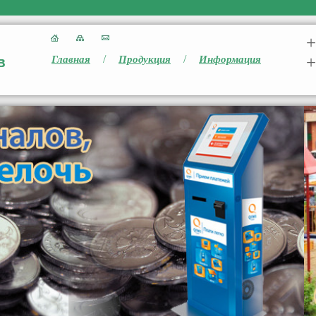
+
/
/
+
Главная
Продукция
Информация