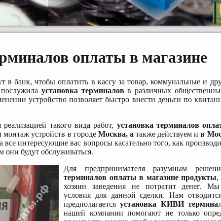
ерминалов оплаты в магазине
т в банк, чтобы оплатить в кассу за товар, коммунальные и др
й послужила
установка терминалов
в различных общественны
менении устройство позволяет быстро внести деньги по квитан
 реализацией такого вида работ,
установка терминалов опл
м монтаж устройств в городе
Москва, а
также действуем и
в Мос
а все интересующие вас вопросы касательно того, как производ
м они будут обслуживаться.
Для предпринимателя разумным реше
терминалов оплаты в магазине продукты
,
хозяин заведения не потратит денег. Мы
условия для данной сделки. Нам отводится
предполагается
установка КИВИ термина
нашей компании помогают не только опред