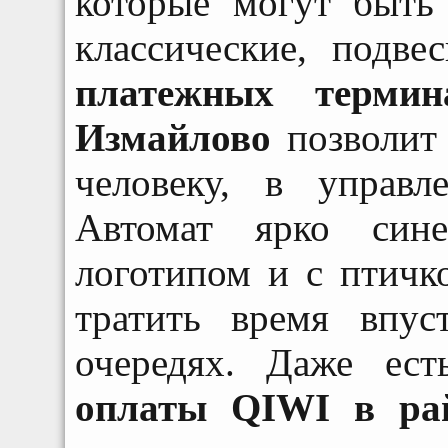
которые могут быть 
классические, подве
платежных терми
Измайлово
позволит
человеку, в управ
Автомат ярко син
логотипом и с птичк
тратить время впус
очередях. Даже ес
оплаты QIWI в ра